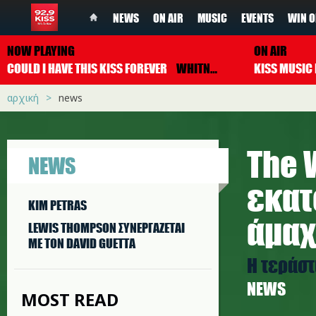
NEWS
ON AIR
MUSIC
EVENTS
WIN O
NOW PLAYING
ON AIR
COULD I HAVE THIS KISS FOREVER
WHITNEY HOUSTON & ENRIQUE IGLESIAS
αρχική
news
The 
NEWS
εκατ
KIM PETRAS
άμαχ
LEWIS THOMPSON ΣΥΝΕΡΓAΖΕΤΑΙ
ΜΕ ΤΟΝ DAVID GUETTA
Η τεράστ
NEWS
MOST READ