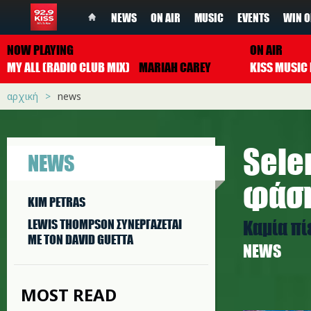
NEWS
ON AIR
MUSIC
EVENTS
WIN O
NOW PLAYING
ON AIR
MY ALL (RADIO CLUB MIX)
MARIAH CAREY
αρχική
news
Sele
NEWS
φάση
KIM PETRAS
Καμία πί
LEWIS THOMPSON ΣΥΝΕΡΓAΖΕΤΑΙ
ΜΕ ΤΟΝ DAVID GUETTA
NEWS
MOST READ
s.jpg