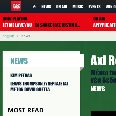
NEWS
ON AIR
MUSIC
EVENTS
WIN O
NOW PLAYING
ON AIR
LET ME LOVE YOU
DJ SNAKE FEAT. JUSTIN BIEBER
ΑΡΓΥΡΗΣ ΑΓΓ
αρχική
news
Axl 
NEWS
Μέσω twi
KIM PETRAS
νέα δεδο
LEWIS THOMPSON ΣΥΝΕΡΓAΖΕΤΑΙ
NEWS
ΜΕ ΤΟΝ DAVID GUETTA
MOST READ
axl_rose.