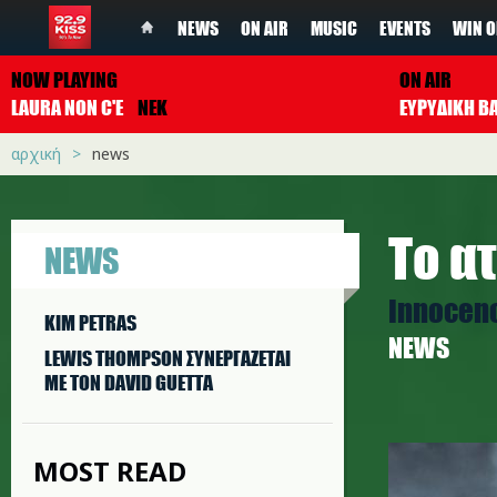
NEWS
ON AIR
MUSIC
EVENTS
WIN O
NOW PLAYING
ON AIR
LAURA NON C'E
NEK
ΕΥΡΥΔΙΚΗ Β
αρχική
news
To α
NEWS
Innocenc
KIM PETRAS
NEWS
LEWIS THOMPSON ΣΥΝΕΡΓAΖΕΤΑΙ
ΜΕ ΤΟΝ DAVID GUETTA
edge.jpg
MOST READ