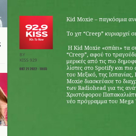
Kid Moxie – παγκόσμια α
Το χιτ “Creep” κυριαρχεί σ
ς
H Kid Moxie «σπάει» τα σ
“Creep”, αφού το τραγούδι
BY
KISS 929
μερικές από τις πιο δημοφ
λίστες στο Spotify και πιο
ΟΚΤ 21 2022 - 10:55
του Μεξικό, της Ισπανίας,
Moxie διασκεύασε το διαχ
των Radiohead για τις ανά
Χριστόφορου Παπακαλιάτη
νέο πρόγραμμα του Mega 