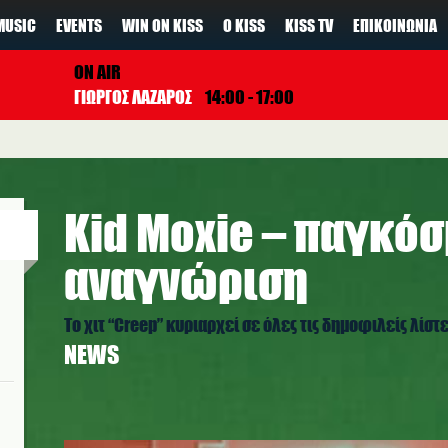
MUSIC
EVENTS
WIN ON KISS
Ο KISS
KISS TV
ΕΠΙΚΟΙΝΩΝΊΑ
ON AIR
ΓΙΩΡΓΟΣ ΛΑΖΑΡΟΣ
14:00 - 17:00
Kid Moxie – παγκόσ
αναγνώριση
Το χιτ “Creep” κυριαρχεί σε όλες τις δημοφιλείς λίστ
NEWS
kid_moxie_1.jpg