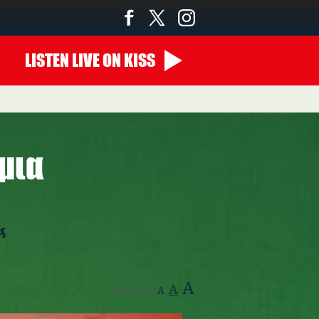
LISTEN
LIVE
ON KISS
μια
ες
A
A
Text Size:
A
kid_moxie_1.pn