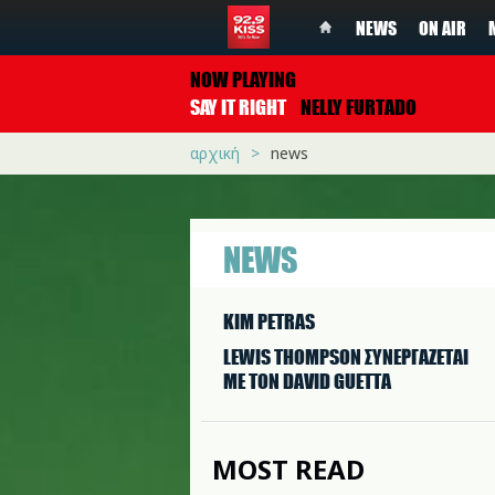
NEWS
ON AIR
NOW PLAYING
SAY IT RIGHT
NELLY FURTADO
αρχική
news
NEWS
KIM PETRAS
LEWIS THOMPSON ΣΥΝΕΡΓAΖΕΤΑΙ
ΜΕ ΤΟΝ DAVID GUETTA
MOST READ