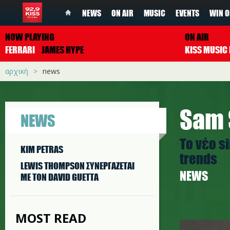
NEWS
ON AIR
MUSIC
EVENTS
WIN O
NOW PLAYING
ON AIR
FERRARI
JAMES HYPE
αρχική
news
Sam 
NEWS
To νέο s
KIM PETRAS
trends
LEWIS THOMPSON ΣΥΝΕΡΓAΖΕΤΑΙ
NEWS
ΜΕ ΤΟΝ DAVID GUETTA
MOST READ
sam_smi