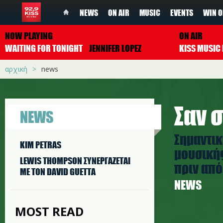
NEWS
ON AIR
MUSIC
EVENTS
WIN O
NOW PLAYING
ON AIR
WAITING FOR TONIGHT
JENNIFER LOPEZ
αρχική
news
Σαν σ
NEWS
Σημαντικ
KIM PETRAS
μουσικής
LEWIS THOMPSON ΣΥΝΕΡΓAΖΕΤΑΙ
πριν από 
ΜΕ ΤΟΝ DAVID GUETTA
NEWS
MOST READ