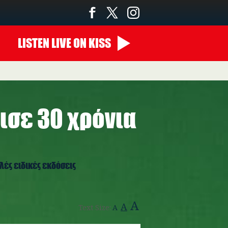
LISTEN
LIVE
ON KISS
ισε 30 χρόνια
λές ειδικές εκδόσεις
A
A
Text Size:
A
abba_gold_2.jpg