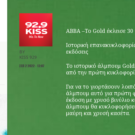
ΑΒΒΑ –Το Gold έκλεισε 30
Ιστορική επανακυκλοφορία
εκδόσεις
BY
ο
KISS 929
Το ιστορικό άλμπουμ Gold
ΣΕΠ 2 2022 - 12:07
από την πρώτη κυκλοφορί
Για να το γιορτάσουν λοι
άλμπουμ αυτό για πρώτη φ
έκδοση με χρυσό βινύλιο κα
άλμπουμ θα κυκλοφορήσει
μαύρη και χρυσή κασέτα.