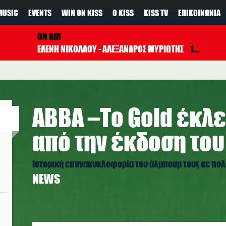
MUSIC
EVENTS
WIN ON KISS
Ο KISS
KISS TV
ΕΠΙΚΟΙΝΩΝΊΑ
ON AIR
ΕΛΕΝΗ ΝΙΚΟΛΑΟΥ - ΑΛΕΞΑΝΔΡΟΣ ΜΥΡΙΩΤΗΣ
17:00 - 19:00
ΑΒΒΑ –Το Gold έκλε
από την έκδοση του
Ιστορική επανακυκλοφορία του άλμπουμ τους σε πολ
NEWS
abba_gold.jpg