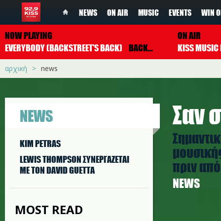
NEWS
ON AIR
MUSIC
EVENTS
WIN O
NOW PLAYING
ON AIR
EVERYBODY (BACKSTREET'S BACK)
BACKSTREET BOYS
αρχική
news
Σαν σ
NEWS
Σημαντικ
KIM PETRAS
μουσικής
LEWIS THOMPSON ΣΥΝΕΡΓAΖΕΤΑΙ
πριν από 
ΜΕ ΤΟΝ DAVID GUETTA
NEWS
MOST READ