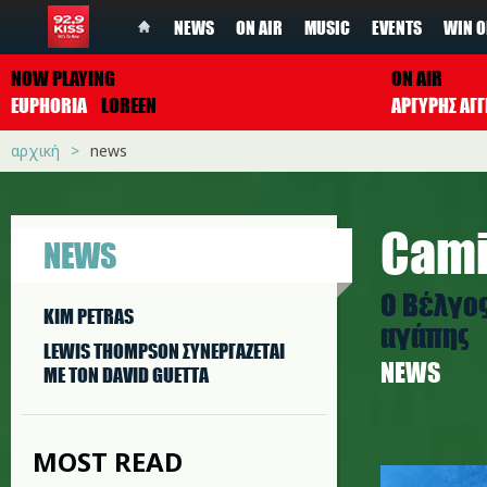
NEWS
ON AIR
MUSIC
EVENTS
WIN O
NOW PLAYING
ON AIR
EUPHORIA
LOREEN
ΑΡΓΥΡΗΣ ΑΓΓ
αρχική
news
Cami
NEWS
Ο Βέλγος
KIM PETRAS
αγάπης
LEWIS THOMPSON ΣΥΝΕΡΓAΖΕΤΑΙ
NEWS
ΜΕ ΤΟΝ DAVID GUETTA
MOST READ
camila_s