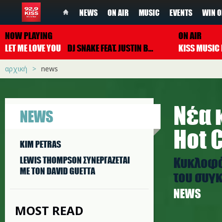
NEWS
ON AIR
MUSIC
EVENTS
WIN O
NOW PLAYING
ON AIR
LET ME LOVE YOU
DJ SNAKE FEAT. JUSTIN BIEBER
αρχική
news
Νέα 
NEWS
Hot 
KIM PETRAS
Κυκλοφό
LEWIS THOMPSON ΣΥΝΕΡΓAΖΕΤΑΙ
ΜΕ ΤΟΝ DAVID GUETTA
του συγ
NEWS
MOST READ