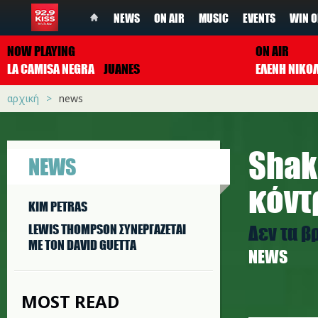
NEWS
ON AIR
MUSIC
EVENTS
WIN O
NOW PLAYING
ON AIR
LA CAMISA NEGRA
JUANES
ΕΛΕΝΗ ΝΙΚΟ
αρχική
news
Shak
NEWS
κόντ
KIM PETRAS
Δεν τα β
LEWIS THOMPSON ΣΥΝΕΡΓAΖΕΤΑΙ
ΜΕ ΤΟΝ DAVID GUETTA
NEWS
MOST READ
image_20