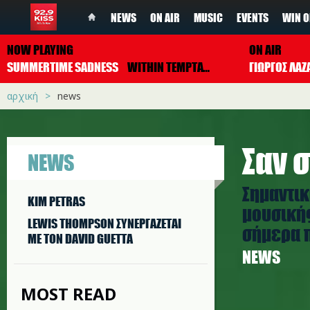
NEWS
ON AIR
MUSIC
EVENTS
WIN O
NOW PLAYING
ON AIR
SUMMERTIME SADNESS
WITHIN TEMPTATION
ΓΙΩΡΓΟΣ ΛΑΖ
αρχική
news
Σαν σ
NEWS
Σημαντικ
KIM PETRAS
μουσικής
LEWIS THOMPSON ΣΥΝΕΡΓAΖΕΤΑΙ
σήμερα π
ΜΕ ΤΟΝ DAVID GUETTA
NEWS
MOST READ