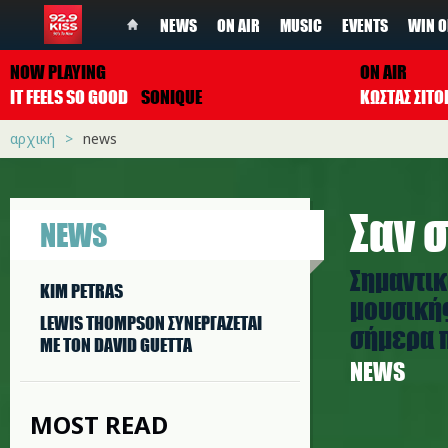
NEWS
ON AIR
MUSIC
EVENTS
WIN O
NOW PLAYING
ON AIR
IT FEELS SO GOOD
SONIQUE
ΚΩΣΤΑΣ ΣΙΤ
αρχική
news
Σαν σ
NEWS
Σημαντικ
KIM PETRAS
μουσικής
LEWIS THOMPSON ΣΥΝΕΡΓAΖΕΤΑΙ
σήμερα π
ΜΕ ΤΟΝ DAVID GUETTA
NEWS
MOST READ