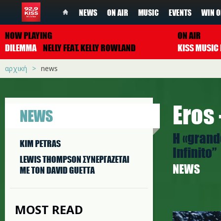
NEWS
ON AIR
MUSIC
EVENTS
WIN O
NOW PLAYING
ON AIR
DILEMMA
NELLY FEAT. KELLY ROWLAND
αρχική
news
Eros
NEWS
Η «grand
KIM PETRAS
Infinito”
LEWIS THOMPSON ΣΥΝΕΡΓAΖΕΤΑΙ
NEWS
ΜΕ ΤΟΝ DAVID GUETTA
MOST READ
eros.png