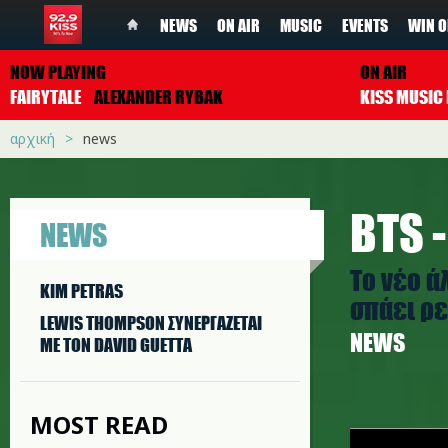
NEWS
ON AIR
MUSIC
EVENTS
WIN O
NOW PLAYING
ON AIR
FAIRYTALE
ALEXANDER RYBAK
αρχική
news
BTS 
NEWS
Το νέο ά
KIM PETRAS
σπάει ρ
LEWIS THOMPSON ΣΥΝΕΡΓAΖΕΤΑΙ
NEWS
ΜΕ ΤΟΝ DAVID GUETTA
MOST READ
bts.png