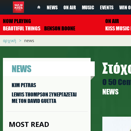
NEWS
ON AIR
MUSIC
EVENTS
WIN O
NOW PLAYING
ON AIR
BEAUTIFUL THINGS
BENSON BOONE
αρχική
news
Στόχ
NEWS
Ο 50 Cen
KIM PETRAS
NEWS
LEWIS THOMPSON ΣΥΝΕΡΓAΖΕΤΑΙ
ΜΕ ΤΟΝ DAVID GUETTA
madonna
MOST READ