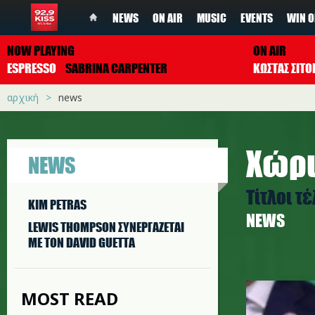
NEWS
ON AIR
MUSIC
EVENTS
WIN O
NOW PLAYING
ON AIR
ESPRESSO
SABRINA CARPENTER
ΚΩΣΤΑΣ ΣΙΤ
αρχική
news
Χώρι
NEWS
Τίτλοι τ
KIM PETRAS
NEWS
LEWIS THOMPSON ΣΥΝΕΡΓAΖΕΤΑΙ
ΜΕ ΤΟΝ DAVID GUETTA
shakira-
MOST READ