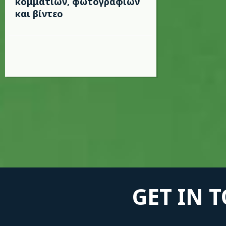
κομματιών, φωτογραφιών
και βίντεο
GET IN 