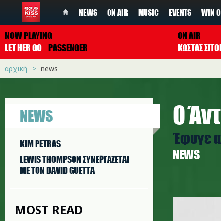
NEWS
ON AIR
MUSIC
EVENTS
WIN O
NOW PLAYING
ON AIR
LET HER GO
PASSENGER
ΚΩΣΤΑΣ ΣΙΤ
αρχική
news
Ο Άν
NEWS
Έφυγε απ
KIM PETRAS
NEWS
LEWIS THOMPSON ΣΥΝΕΡΓAΖΕΤΑΙ
ΜΕ ΤΟΝ DAVID GUETTA
andy_fle
MOST READ