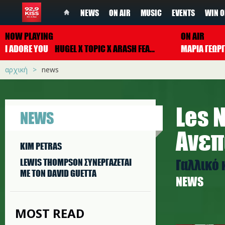
NEWS
ON AIR
MUSIC
EVENTS
WIN O
NOW PLAYING
ON AIR
I ADORE YOU
HUGEL X TOPIC X ARASH FEAT. DAECOLM
ΜΑΡΙΑ ΓΕΩΡ
αρχική
news
Les 
NEWS
Ανεπ
KIM PETRAS
Γαλλικό 
LEWIS THOMPSON ΣΥΝΕΡΓAΖΕΤΑΙ
ΜΕ ΤΟΝ DAVID GUETTA
NEWS
MOST READ
negresse