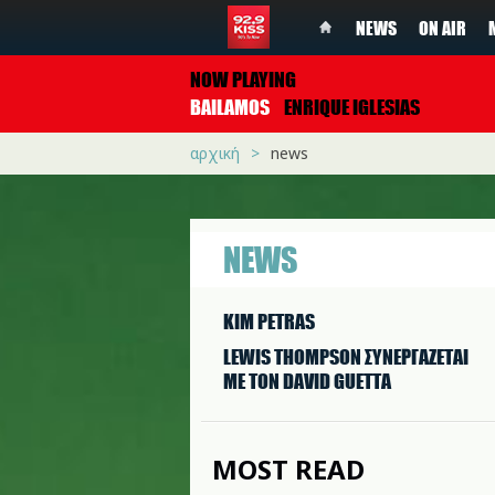
NEWS
ON AIR
NOW PLAYING
BAILAMOS
ENRIQUE IGLESIAS
αρχική
news
NEWS
KIM PETRAS
LEWIS THOMPSON ΣΥΝΕΡΓAΖΕΤΑΙ
ΜΕ ΤΟΝ DAVID GUETTA
MOST READ