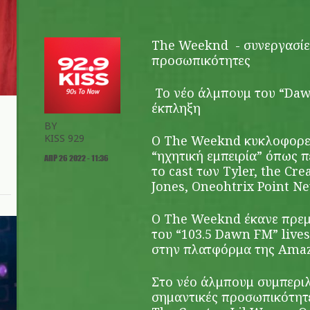
The Weeknd - συνεργασίε
προσωπικότητες
Το νέο άλμπουμ του “Dawn
έκπληξη
BY
KISS 929
O The Weeknd κυκλοφορεί
“ηχητική εμπειρία” όπως πε
ΑΠΡ 26 2022 - 11:36
το cast των Tyler, the Cre
Jones, Oneohtrix Point Ne
O The Weeknd έκανε πρεμ
του “103.5 Dawn FM” live
στην πλατφόρμα της Amaz
Στο νέο άλμπουμ συμπεριλ
σημαντικές προσωπικότητε