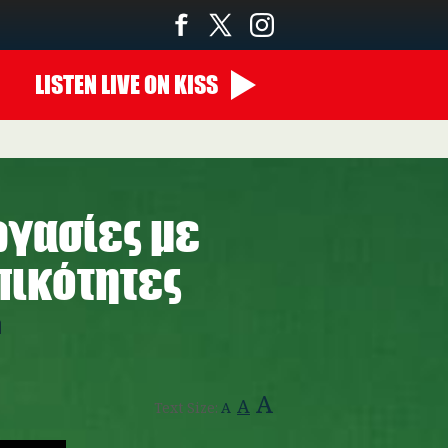
LISTEN
LIVE
ON KISS
14:00 - 00:00
ργασίες με
πικότητες
η
A
A
Text Size:
A