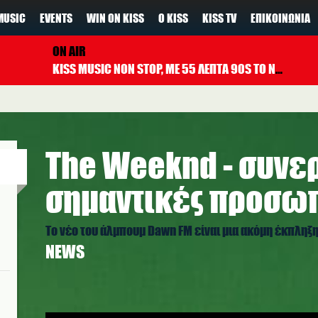
MUSIC
EVENTS
WIN ON KISS
Ο KISS
KISS TV
ΕΠΙΚΟΙΝΩΝΊΑ
ON AIR
KISS MUSIC NON STOP, ΜΕ 55 ΛΕΠΤΑ 90S TO NOW ΚΑΘΕ ΩΡΑ
The Weeknd - συνε
σημαντικές προσω
Το νέο του άλμπουμ Dawn FM είναι μια ακόμη έκπληξ
NEWS
image009.jpg