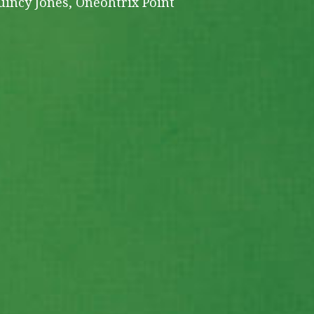
uincy Jones, Oneohtrix Point