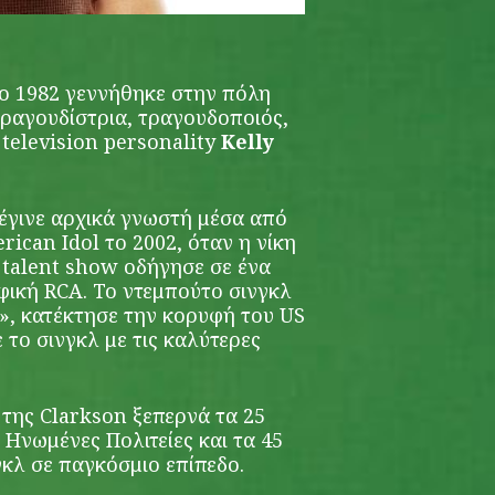
το 1982 γεννήθηκε στην πόλη
τραγουδίστρια, τραγουδοποιός,
television personality
Kelly
 έγινε αρχικά γνωστή μέσα από
ican Idol το 2002, όταν η νίκη
 talent show οδήγησε σε ένα
φική RCA. Το ντεμπούτο σινγκλ
», κατέκτησε την κορυφή του US
ε το σινγκλ με τις καλύτερες
της Clarkson ξεπερνά τα 25
Ηνωμένες Πολιτείες και τα 45
γκλ σε παγκόσμιο επίπεδο.