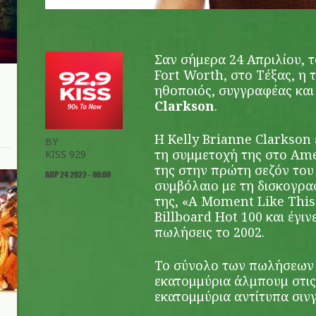
Σαν σήμερα 24 Απριλίου, 
Fort Worth, στο Τέξας, η 
ηθοποιός, συγγραφέας και 
Clarkson
.
Η Kelly Brianne Clarkson
BY
τη συμμετοχή της στο Amer
KISS 929
της στην πρώτη σεζόν του
ΑΠΡ 24 2022 - 00:00
συμβόλαιο με τη δισκογρα
της, «A Moment Like This
Billboard Hot 100 και έγιν
πωλήσεις το 2002.
Το σύνολο των πωλήσεων 
εκατομμύρια άλμπουμ στις 
εκατομμύρια αντίτυπα σιν