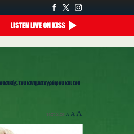
LISTEN
LIVE
ON KISS
00:00 - 10:00
ουσικής, του κινηματογράφου και του
A
A
Text Size:
A