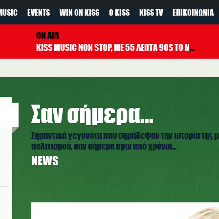
MUSIC
EVENTS
WIN ON KISS
Ο KISS
KISS TV
ΕΠΙΚΟΙΝΩΝΊΑ
ON AIR
KISS MUSIC NON STOP, ΜΕ 55 ΛΕΠΤΑ 90S TO NOW ΚΑΘΕ ΩΡΑ
Σαν σήμερα...
Σημαντικά γεγονότα που σημάδεψαν την ιστορία της μ
πολιτισμού, σαν σήμερα πριν από χρόνια...
NEWS
kelly_clarkson_1.jpg