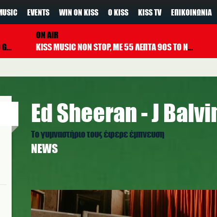
MUSIC
EVENTS
WIN ON KISS
Ο KISS
KISS TV
ΕΠΙΚΟΙΝΩΝΊΑ
ON AIR
ND I
KISS MUSIC NON STOP, ΜΕ 55 ΛΕΠΤΑ 90S TO NOW ΚΑΘΕ ΩΡΑ
Ed Sheeran - J Balvi
Το γυμναστήριο τους έφερε έμπνευση
NEWS
ed_sheeran.jpg