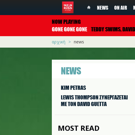
NEWS
ON AIR
NOW PLAYING
GONE GONE GONE
TEDDY SWIMS, DAVID GUETTA & TONES A
αρχική
news
NEWS
KIM PETRAS
LEWIS THOMPSON ΣΥΝΕΡΓAΖΕΤΑΙ
ΜΕ ΤΟΝ DAVID GUETTA
MOST READ