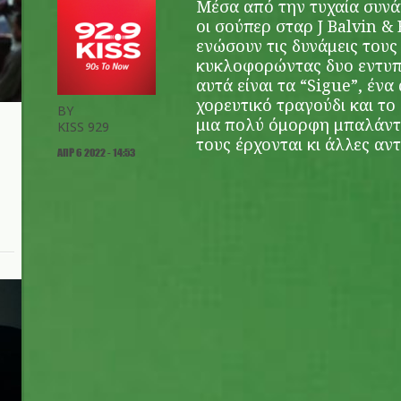
Μέσα από την τυχαία συνά
οι σούπερ σταρ J Balvin 
ενώσουν τις δυνάμεις του
κυκλοφορώντας δυο εντυπ
αυτά είναι τα “Sigue”, έν
χορευτικό τραγούδι και το
BY
μια πολύ όμορφη μπαλάντα
KISS 929
τους έρχονται κι άλλες αντ
ΑΠΡ 6 2022 - 14:53