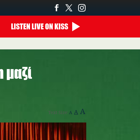
LISTEN
LIVE
ON KISS
00:00 - 07:00
n μαζί
A
A
Text Size:
A