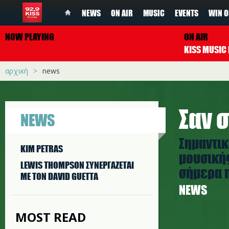
NEWS
ON AIR
MUSIC
EVENTS
WIN O
NOW PLAYING
ON AIR
αρχική
news
Σαν σ
NEWS
Σημαντικ
KIM PETRAS
μουσικής
LEWIS THOMPSON ΣΥΝΕΡΓAΖΕΤΑΙ
σήμερα π
ΜΕ ΤΟΝ DAVID GUETTA
NEWS
MOST READ