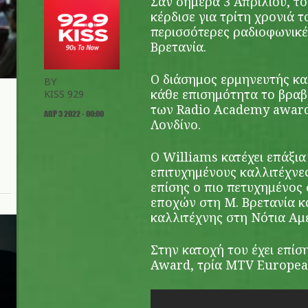
Σαν σήμερα 3 Απριλίου, τ
κέρδισε για τρίτη χρονιά τ
περισσότερες ραδιοφωνικέ
Βρετανία.
Ο διάσημος ερμηνευτής κα
BY
κάθε επισημότητα το βραβ
KISS 929
των Radio Academy award
ΑΠΡ 3 2022 - 00:00
Λονδίνο.
Ο Williams κατέχει επάξια
επιτυχημένους καλλιτέχνε
επίσης ο πιο πετυχημένος
εποχών στη Μ. Βρετανία κ
καλλιτέχνης στη Νότια Αμ
Στην κατοχή του έχει επίσ
Award, τρία MTV Europea