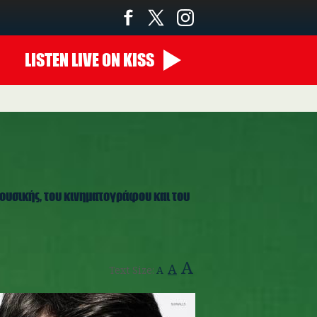
LISTEN
LIVE
ON KISS
00:00 - 07:00
ουσικής, του κινηματογράφου και του
A
A
Text Size:
A