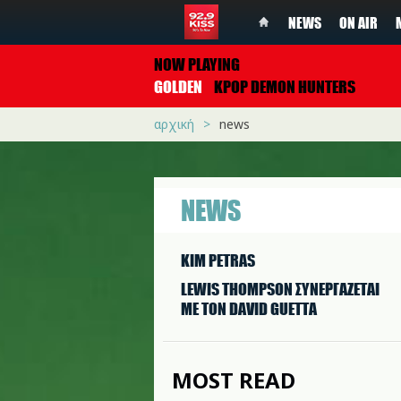
NEWS
ON AIR
NOW PLAYING
GOLDEN
KPOP DEMON HUNTERS
αρχική
news
NEWS
KIM PETRAS
LEWIS THOMPSON ΣΥΝΕΡΓAΖΕΤΑΙ
ΜΕ ΤΟΝ DAVID GUETTA
MOST READ