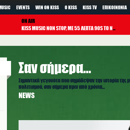
MUSIC
EVENTS
WIN ON KISS
Ο KISS
KISS TV
ΕΠΙΚΟΙΝΩΝΊΑ
ON AIR
KISS MUSIC NON STOP, ΜΕ 55 ΛΕΠΤΑ 90S TO NOW ΚΑΘΕ ΩΡΑ
Σαν σήμερα...
Σημαντικά γεγονότα που σημάδεψαν την ιστορία της μ
πολιτισμού, σαν σήμερα πριν από χρόνια...
NEWS
robbie_williams.jpg