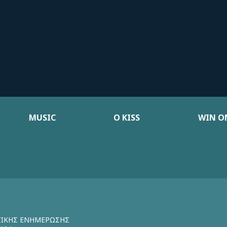
MUSIC
Ο KISS
WIN ON
ΖΙΚΗΣ ΕΝΗΜΕΡΩΣΗΣ