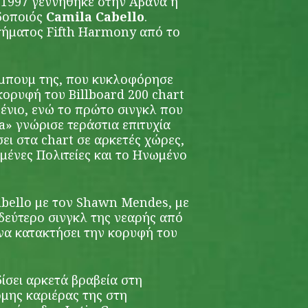
 1997 γεννήθηκε στην Αβάνα η
υδοποιός
Camila Cabello
.
τήματος Fifth Harmony από το
.
λμπουμ της, που κυκλοφόρησε
κορυφή του Billboard 200 chart
νένιο, ενώ το πρώτο σινγκλ που
a» γνώρισε τεράστια επιτυχία
ει στα chart σε αρκετές χώρες,
μένες Πολιτείες και το Ηνωμένο
Cabello με τον Shawn Mendes, με
ο δεύτερο σινγκλ της νεαρής από
να κατακτήσει την κορυφή του
δίσει αρκετά βραβεία στη
ομης καριέρας της στη