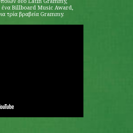
οποίων δυο Latin Grammy,
 ένα Billboard Music Award,
για τρία βραβεία Grammy.