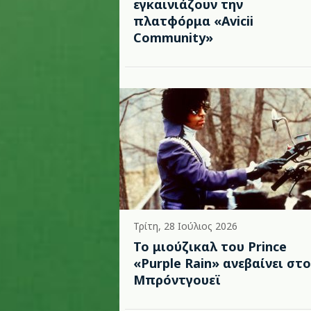
εγκαινιάζουν την
πλατφόρμα «Avicii
Community»
Τρίτη, 28 Ιούλιος 2026
Το μιούζικαλ του Prince
«Purple Rain» ανεβαίνει στο
Μπρόντγουεϊ