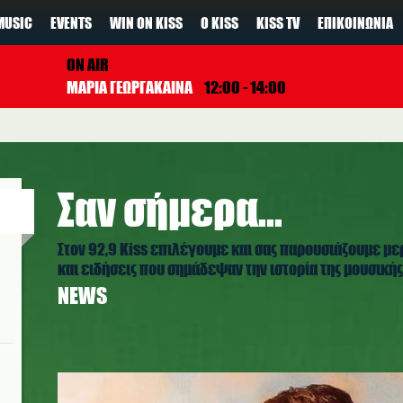
MUSIC
EVENTS
WIN ON KISS
Ο KISS
KISS TV
ΕΠΙΚΟΙΝΩΝΊΑ
ON AIR
ΜΑΡΙΑ ΓΕΩΡΓΑΚΑΙΝΑ
12:00 - 14:00
Σαν σήμερα...
Στον 92,9 Kiss επιλέγουμε και σας παρουσιάζουμε με
και ειδήσεις που σημάδεψαν την ιστορία της μουσικής,
NEWS
camila_cabello_01.jpg