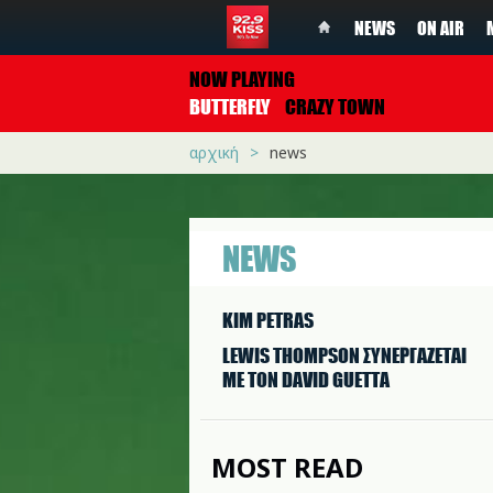
NEWS
ON AIR
NOW PLAYING
BUTTERFLY
CRAZY TOWN
αρχική
news
NEWS
KIM PETRAS
LEWIS THOMPSON ΣΥΝΕΡΓAΖΕΤΑΙ
ΜΕ ΤΟΝ DAVID GUETTA
MOST READ