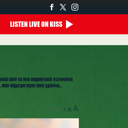
LISTEN
LIVE
ON KISS
ρικά από τα πιο σημαντικά γεγονότα
 σαν σήμερα πριν από χρόνια...
A
A
Text Size:
A