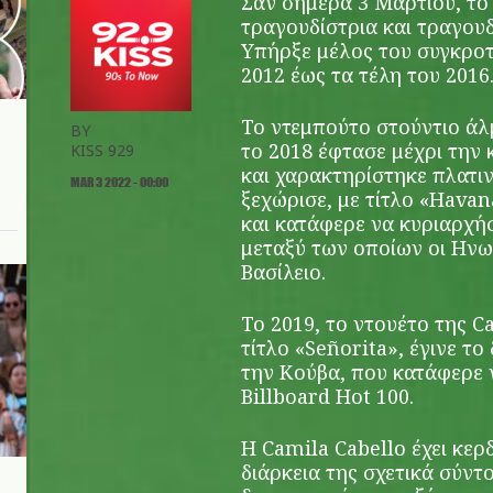
Σαν σήμερα 3 Μαρτίου, το
τραγουδίστρια και τραγο
Yπήρξε μέλος του συγκρο
2012 έως τα τέλη του 2016
Το ντεμπούτο στούντιο ά
BY
το 2018 έφτασε μέχρι την 
KISS 929
και χαρακτηρίστηκε πλατι
MAR 3 2022 - 00:00
ξεχώρισε, με τίτλο «Havan
και κατάφερε να κυριαρχήσ
μεταξύ των οποίων οι Ηνω
Βασίλειο.
Το 2019, το ντουέτο της 
τίτλο «Señorita», έγινε τ
την Κούβα, που κατάφερε 
Billboard Hot 100.
Η Camila Cabello έχει κερ
διάρκεια της σχετικά σύντ