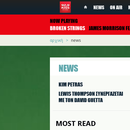
NEWS
ON AIR
NOW PLAYING
BROKEN STRINGS
JAMES MORRISON FEAT. NELLY FURTA
αρχική
news
NEWS
KIM PETRAS
LEWIS THOMPSON ΣΥΝΕΡΓAΖΕΤΑΙ
ΜΕ ΤΟΝ DAVID GUETTA
MOST READ