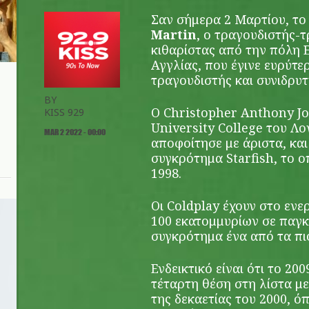
Σαν σήμερα 2 Μαρτίου, το
Martin
, ο τραγουδιστής-τ
κιθαρίστας από την πόλη 
Αγγλίας, που έγινε ευρύτ
τραγουδιστής και συνιδρυτ
BY
Ο Christopher Anthony J
KISS 929
University College του Λο
MAR 2 2022 - 00:00
αποφοίτησε με άριστα, και
συγκρότημα Starfish, το ο
1998.
Οι Coldplay έχουν στο εν
100 εκατομμυρίων σε παγκ
συγκρότημα ένα από τα πι
Ενδεικτικό είναι ότι το 20
τέταρτη θέση στη λίστα μ
της δεκαετίας του 2000, 