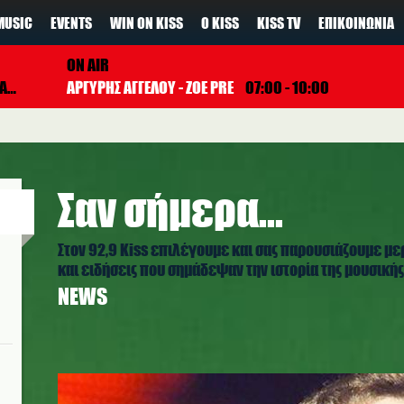
MUSIC
EVENTS
WIN ON KISS
Ο KISS
KISS TV
ΕΠΙΚΟΙΝΩΝΊΑ
ON AIR
DO
ΑΡΓΥΡΗΣ ΑΓΓΕΛΟΥ - ZOE PRE
07:00 - 10:00
Σαν σήμερα...
Στον 92,9 Kiss επιλέγουμε και σας παρουσιάζουμε με
και ειδήσεις που σημάδεψαν την ιστορία της μουσικής,
NEWS
chris-martin-5.jpg