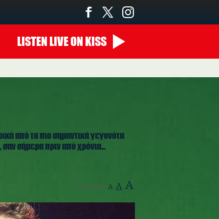
LISTEN
LIVE
ON KISS
ρικά από τα πιο σημαντικά γεγονότα
 σαν σήμερα πριν από χρόνια...
A
A
Text Size:
A