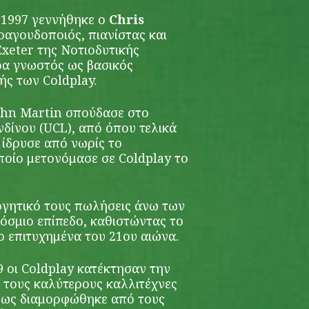
 1997 γεννήθηκε o
Chris
ραγουδοποιός, πιανίστας και
Exeter της Νοτιοδυτικής
ερα γνωστός ως βασικός
ής των Coldplay.
ohn Martin σπούδασε στο
νδίνου (UCL), από όπου τελικά
 ίδρυσε από νωρίς το
ποίο μετονόμασε σε Coldplay το
εργητικό τους πωλήσεις άνω των
όσμιο επίπεδο, καθιστώντας το
ο επιτυχημένα του 21ου αιώνα.
09 οι Coldplay κατέκτησαν την
ε τους καλύτερους καλλιτέχνες
όπως διαμορφώθηκε από τους