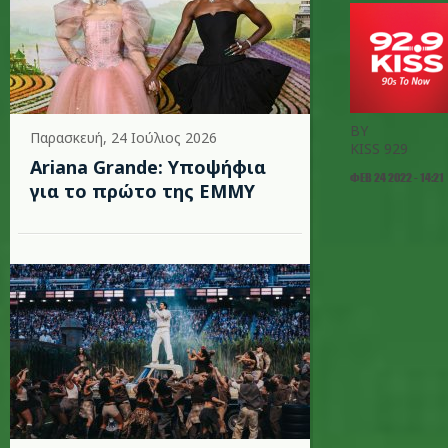
BY
Παρασκευή, 24 Ιούλιος 2026
KISS 929
Ariana Grande: Υποψήφια
ΦΕΒ 24 2022 - 14:21
για το πρώτο της EMMY