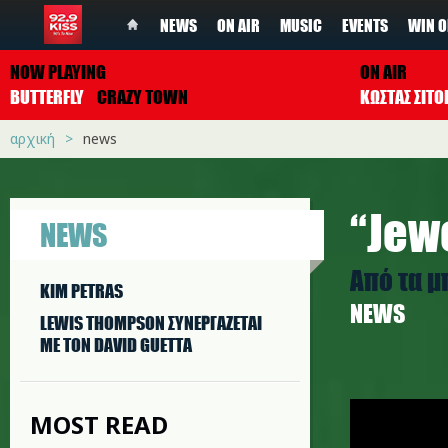
NEWS
ON AIR
MUSIC
EVENTS
WIN O
NOW PLAYING
ON AIR
BUTTERFLY
CRAZY TOWN
ΚΩΣΤΑΣ ΣΙΤ
αρχική
news
“Jew
NEWS
Από τα 
KIM PETRAS
NEWS
LEWIS THOMPSON ΣΥΝΕΡΓAΖΕΤΑΙ
ΜΕ ΤΟΝ DAVID GUETTA
jewels_m
MOST READ