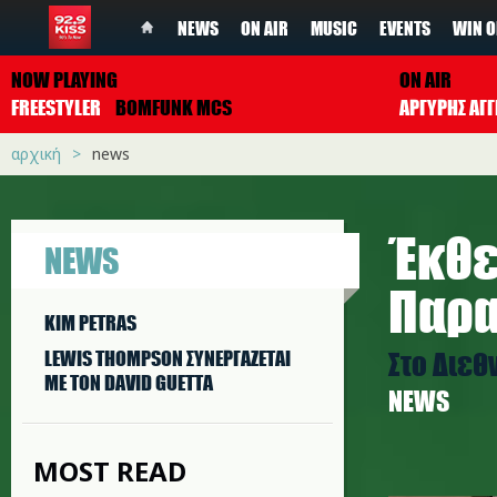
NEWS
ON AIR
MUSIC
EVENTS
WIN O
NOW PLAYING
ON AIR
FREESTYLER
BOMFUNK MCS
ΑΡΓΥΡΗΣ ΑΓΓ
αρχική
news
Έκθε
NEWS
Παρα
KIM PETRAS
Στο Διε
LEWIS THOMPSON ΣΥΝΕΡΓAΖΕΤΑΙ
ΜΕ ΤΟΝ DAVID GUETTA
NEWS
MOST READ
paradosi