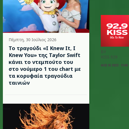
Πέμπτη, 30 Ιούλιος 2026
Το τραγούδι «I Knew It, I
BY
Knew You» της Taylor Swift
KISS 929
κάνει το ντεμπούτο του
ΦΕΒ 16 2022 - 11:40
στο νούμερο 1 του chart με
τα κορυφαία τραγούδια
ταινιών