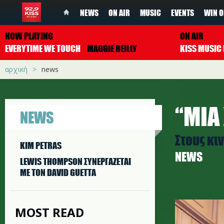
NEWS
ON AIR
MUSIC
EVENTS
WIN O
NOW PLAYING
ON AIR
EVERYTIME WE TOUCH
MAGGIE REILLY
αρχική
news
“ΜΙΑ
NEWS
Στους κ
KIM PETRAS
NEWS
LEWIS THOMPSON ΣΥΝΕΡΓAΖΕΤΑΙ
ΜΕ ΤΟΝ DAVID GUETTA
happy_fa
MOST READ