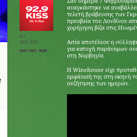
Σαν σήμερα 7 Φεβρουαρίου
αναγκάστηκε να αναβάλλει
τελετή βράβευσης των Γκρ
πρεσβεία του Λονδίνου απέ
χορήγηση βίζα στις Ηνωμέν
BY
Αιτία αποτέλεσε η σύλληψ
KISS 929
για κατοχή παράνομων ου
ΦΕΒ 7 2022 - 00:00
στη Νορβηγία.
Η Winehouse είχε προταθε
εμφάνισή της στη σκηνή τ
2
συζήτησης των ημερών.