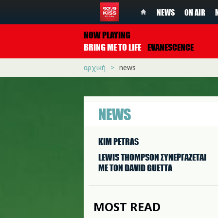
NEWS
ON AIR
NOW PLAYING
BRING ME TO LIFE
EVANESCENCE
αρχική
news
NEWS
KIM PETRAS
LEWIS THOMPSON ΣΥΝΕΡΓAΖΕΤΑΙ
ΜΕ ΤΟΝ DAVID GUETTA
MOST READ