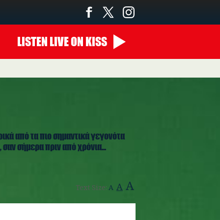
LISTEN
LIVE
ON KISS
22:00 - 00:00
ρικά από τα πιο σημαντικά γεγονότα
 σαν σήμερα πριν από χρόνια...
A
A
Text Size:
A