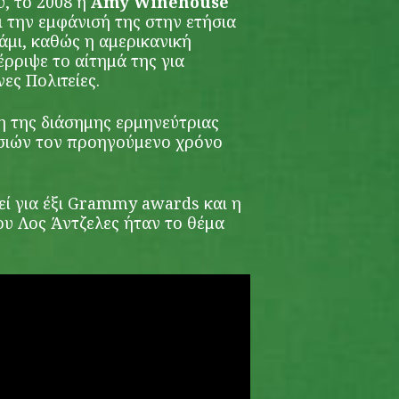
, το 2008 η
Amy Winehouse
 την εμφάνισή της στην ετήσια
άμι, καθώς η αμερικανική
ρριψε το αίτημά της για
ες Πολιτείες.
η της διάσημης ερμηνεύτριας
σιών τον προηγούμενο χρόνο
ί για έξι Grammy awards και η
ου Λος Άντζελες ήταν το θέμα