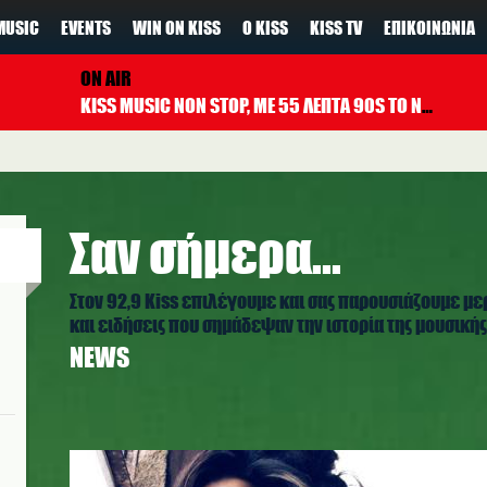
MUSIC
EVENTS
WIN ON KISS
Ο KISS
KISS TV
ΕΠΙΚΟΙΝΩΝΊΑ
ON AIR
KISS MUSIC NON STOP, ΜΕ 55 ΛΕΠΤΑ 90S TO NOW ΚΑΘΕ ΩΡΑ
Σαν σήμερα...
Στον 92,9 Kiss επιλέγουμε και σας παρουσιάζουμε με
και ειδήσεις που σημάδεψαν την ιστορία της μουσικής,
NEWS
amy-winehouse-4.jpg