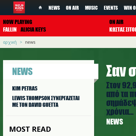
NEWS
ON AIR
MUSIC
EVENTS
WIN O
NOW PLAYING
ON AIR
FALLIN
ALICIA KEYS
ΚΩΣΤΑΣ ΣΙΤ
αρχική
news
Σαν σ
NEWS
Στον 92,
KIM PETRAS
από τα π
LEWIS THOMPSON ΣΥΝΕΡΓAΖΕΤΑΙ
σημάδεψα
ΜΕ ΤΟΝ DAVID GUETTA
χρόνια...
NEWS
MOST READ