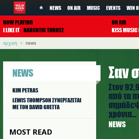
NEWS
ON AIR
MUSIC
EVENTS
WIN O
NOW PLAYING
ON AIR
I LIKE IT
NARCOTIC THRUST
αρχική
news
Σαν σ
NEWS
Στον 92,
KIM PETRAS
από τα π
LEWIS THOMPSON ΣΥΝΕΡΓAΖΕΤΑΙ
σημάδεψα
ΜΕ ΤΟΝ DAVID GUETTA
χρόνια...
NEWS
MOST READ