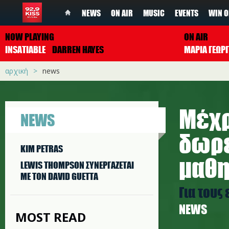
NEWS
ON AIR
MUSIC
EVENTS
WIN O
NOW PLAYING
ON AIR
INSATIABLE
DARREN HAYES
ΜΑΡΙΑ ΓΕΩΡ
αρχική
news
Μέχρ
NEWS
δωρε
KIM PETRAS
μαθη
LEWIS THOMPSON ΣΥΝΕΡΓAΖΕΤΑΙ
ΜΕ ΤΟΝ DAVID GUETTA
Για τους
NEWS
MOST READ