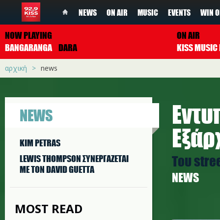
NEWS
ON AIR
MUSIC
EVENTS
WIN O
NOW PLAYING
ON AIR
BANGARANGA
DARA
αρχική
news
Εντυ
NEWS
Εξάρ
KIM PETRAS
Του stree
LEWIS THOMPSON ΣΥΝΕΡΓAΖΕΤΑΙ
ΜΕ ΤΟΝ DAVID GUETTA
NEWS
MOST READ
toixogra