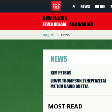
NEWS
ON AIR
NOW PLAYING
FEVER DREAM
ALEX WARREN
αρχική
news
NEWS
KIM PETRAS
LEWIS THOMPSON ΣΥΝΕΡΓAΖΕΤΑΙ
ΜΕ ΤΟΝ DAVID GUETTA
MOST READ