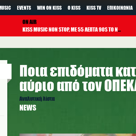
MUSIC
EVENTS
WIN ON KISS
Ο KISS
KISS TV
ΕΠΙΚΟΙΝΩΝΊΑ
ON AIR
KISS MUSIC NON STOP, ΜΕ 55 ΛΕΠΤΑ 90S TO NOW ΚΑΘΕ ΩΡΑ
Ποια επιδόματα κα
αύριο από τον ΟΠΕΚ
Αναλυτική λίστα
NEWS
euros2_kiss_pexels.jpg