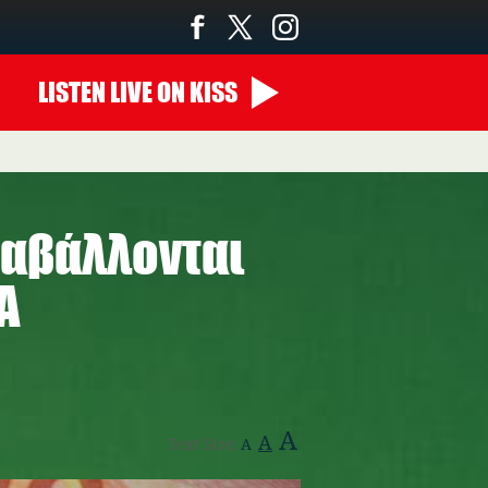
LISTEN
LIVE
ON KISS
00:00 - 07:00
ταβάλλονται
Α
A
A
Text Size:
A