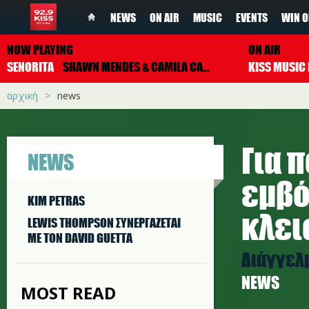
NEWS
ON AIR
MUSIC
EVENTS
WIN O
NOW PLAYING
ON AIR
SENORITA
SHAWN MENDES & CAMILA CABELLO
αρχική
news
Για 
NEWS
εμβό
KIM PETRAS
κλει
LEWIS THOMPSON ΣΥΝΕΡΓAΖΕΤΑΙ
ΜΕ ΤΟΝ DAVID GUETTA
Διάγγελ
NEWS
MOST READ