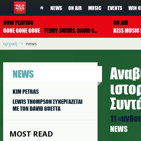
NEWS
ON AIR
MUSIC
EVENTS
WIN O
NOW PLAYING
ON AIR
GONE GONE GONE
TEDDY SWIMS, DAVID GUETTA & TONES AND I
αρχική
news
Αναβ
NEWS
ιστο
KIM PETRAS
Συντ
LEWIS THOMPSON ΣΥΝΕΡΓAΖΕΤΑΙ
ΜΕ ΤΟΝ DAVID GUETTA
11 «ανθο
NEWS
MOST READ