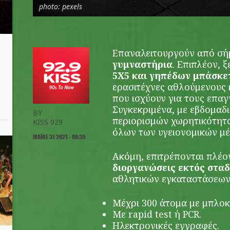
photo: pexels
Επαναλειτουργούν από σήμ
γυμναστήρια
. Επιπλέον, ξ
5Χ5 και γηπέδων μπάσκε
ερασιτέχνες αθλούμενους κ
που ισχύουν για τους επαγ
Συγκεκριμένα, με εβδομαδια
BY
περιορισμών χωρητικότητα
KISS 929
όλων των υγειονομικών μ
ΜΆΙΟΣ 31 2021 - 08:39
Ακόμη, επιτρέπονται πλέο
διοργανώσεις εκτός στα
αθλητικών εγκαταστάσεων
Μέχρι 300 άτομα με μπλοκ
Με rapid test ή PCR.
Ηλεκτρονικές εγγραφές.