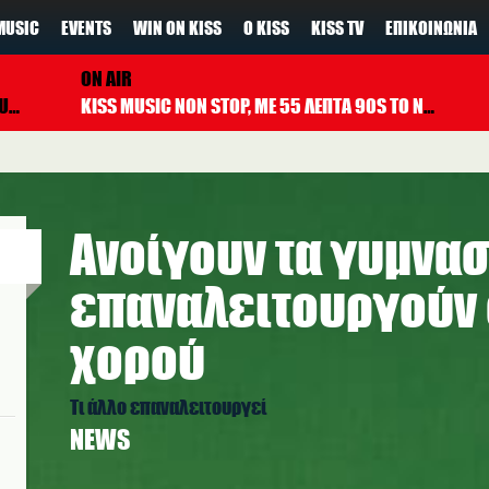
MUSIC
EVENTS
WIN ON KISS
Ο KISS
KISS TV
ΕΠΙΚΟΙΝΩΝΊΑ
ON AIR
PS
KISS MUSIC NON STOP, ΜΕ 55 ΛΕΠΤΑ 90S TO NOW ΚΑΘΕ ΩΡΑ
Ανοίγουν τα γυμνασ
επαναλειτουργούν 
χορού
Τι άλλο επαναλειτουργεί
NEWS