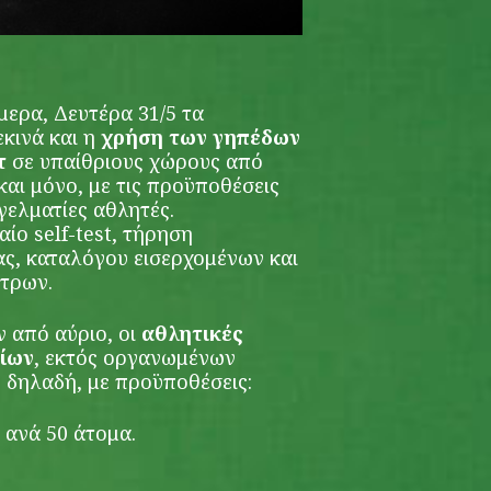
ερα, Δευτέρα 31/5 τα
εκινά και η
χρήση των γηπέδων
τ
σε υπαίθριους χώρους από
αι μόνο, με τις προϋποθέσεις
γελματίες αθλητές.
ίο self-test, τήρηση
ς, καταλόγου εισερχομένων και
έτρων.
ν από αύριο, οι
αθλητικές
δίων
, εκτός οργανωμένων
 δηλαδή, με προϋποθέσεις:
 ανά 50 άτομα.