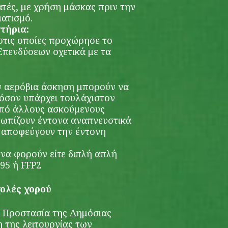
ατές, με χρήση μάσκας πριν την
ματισμό.
τήρια:
 στις οποίες προχώρησε το
Επενδύσεων σχετικά με τα
ν αερόβια άσκηση μπορούν να
όσον υπάρχει τουλάχιστον
πό άλλους ασκούμενους
τωπίζουν έντονα αναπνευστικά
 αποφεύγουν την έντονη
να φορούν είτε διπλή απλή
95 ή FFP2
χολές χορού
ν Προστασία της Δημόσιας
η της λειτουργίας των