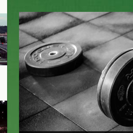
gym2_kiss_pexels.jpg