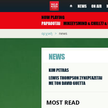
NEWS
ON AIR
NOW PLAYING
PAPAOUTAI
MIKEEYSMIND & CHILL77 & UNJA
αρχική
news
NEWS
KIM PETRAS
LEWIS THOMPSON ΣΥΝΕΡΓAΖΕΤΑΙ
ΜΕ ΤΟΝ DAVID GUETTA
MOST READ