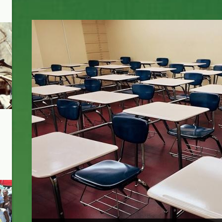
school_classroom1_kiss_pexels.jpg