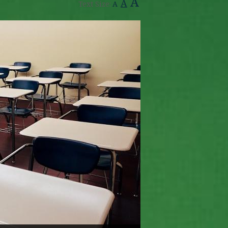
A
A
Text Size:
A