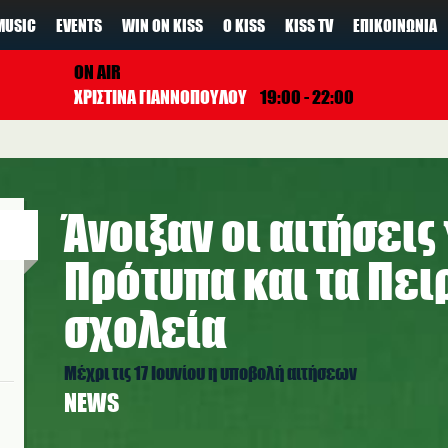
MUSIC
EVENTS
WIN ON KISS
Ο KISS
KISS TV
ΕΠΙΚΟΙΝΩΝΊΑ
ON AIR
ΧΡΙΣΤΙΝΑ ΓΙΑΝΝΟΠΟΥΛΟΥ
19:00 - 22:00
Άνοιξαν οι αιτήσεις 
Πρότυπα και τα Πει
σχολεία
Μέχρι τις 17 Ιουνίου η υποβολή αιτήσεων
NEWS