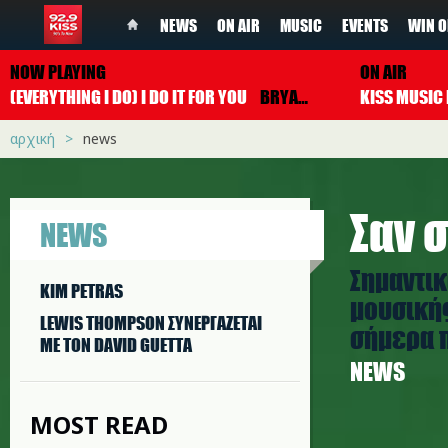
NEWS
ON AIR
MUSIC
EVENTS
WIN O
NOW PLAYING
ON AIR
(EVERYTHING I DO) I DO IT FOR YOU
BRYAN ADAMS
αρχική
news
Σαν σ
NEWS
Σημαντικ
KIM PETRAS
μουσικής
LEWIS THOMPSON ΣΥΝΕΡΓAΖΕΤΑΙ
σήμερα π
ΜΕ ΤΟΝ DAVID GUETTA
NEWS
MOST READ