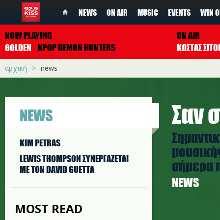
NEWS
ON AIR
MUSIC
EVENTS
WIN O
NOW PLAYING
ON AIR
GOLDEN
KPOP DEMON HUNTERS
ΚΩΣΤΑΣ ΣΙΤ
αρχική
news
Σαν σ
NEWS
Σημαντικ
KIM PETRAS
μουσικής
LEWIS THOMPSON ΣΥΝΕΡΓAΖΕΤΑΙ
σήμερα π
ΜΕ ΤΟΝ DAVID GUETTA
NEWS
MOST READ