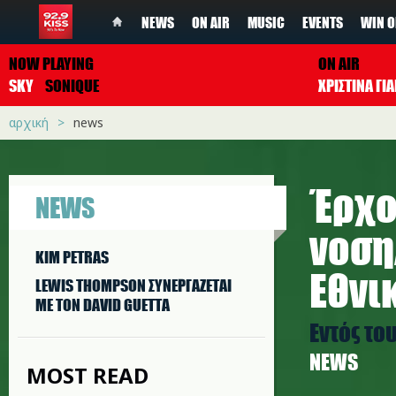
NEWS
ON AIR
MUSIC
EVENTS
WIN O
NOW PLAYING
ON AIR
SKY
SONIQUE
ΧΡΙΣΤΙΝΑ Γ
αρχική
news
Έρχο
NEWS
νοση
KIM PETRAS
Εθνι
LEWIS THOMPSON ΣΥΝΕΡΓAΖΕΤΑΙ
ΜΕ ΤΟΝ DAVID GUETTA
Εντός το
NEWS
MOST READ