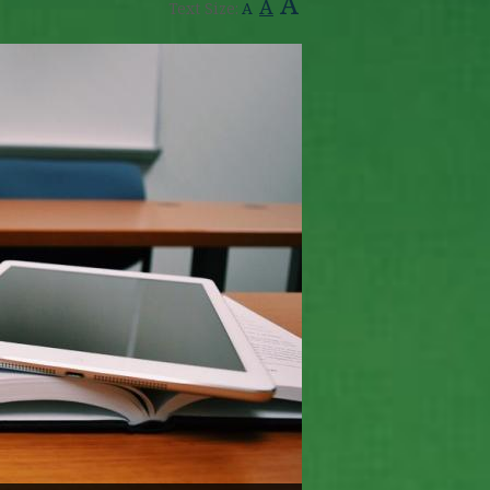
A
A
Text Size:
A