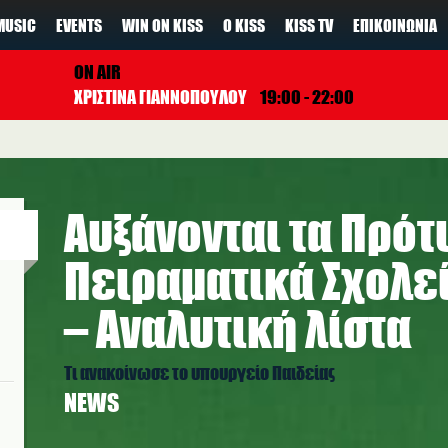
MUSIC
EVENTS
WIN ON KISS
Ο KISS
KISS TV
ΕΠΙΚΟΙΝΩΝΊΑ
ON AIR
ΧΡΙΣΤΙΝΑ ΓΙΑΝΝΟΠΟΥΛΟΥ
19:00 - 22:00
Αυξάνονται τα Πρότ
Πειραματικά Σχολεί
– Αναλυτική λίστα
Τι ανακοίνωσε το υπουργείο Παιδείας
NEWS