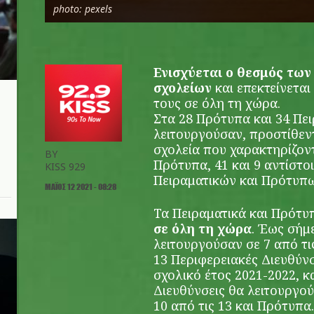
photo: pexels
Ενισχύεται ο θεσμός τω
σχολείων
και επεκτείνεται
τους σε όλη τη χώρα.
Στα 28 Πρότυπα και 34 Πε
λειτουργούσαν, προστίθεν
σχολεία που χαρακτηρίζον
BY
Πρότυπα, 41 και 9 αντίστο
KISS 929
Πειραματικών και Πρότυπ
ΜΆΙΟΣ 12 2021 - 08:28
Τα Πειραματικά και Πρότυ
σε όλη τη χώρα
. Έως σήμ
λειτουργούσαν σε 7 από τις
13 Περιφερειακές Διευθύνσ
σχολικό έτος 2021-2022, κ
Διευθύνσεις θα λειτουργού
10 από τις 13 και Πρότυπα.