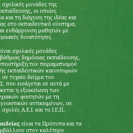
ι σχολικές μονάδες της
κπαίδευσης, οι οποίες
α και τη διάχυση της ιδέας και
ας στο εκπαιδευτικό σύστημα,
και ενθάρρυνση μαθητών με
θησιακές δυνατότητες.
είναι σχολικές μονάδες
βάθμιας δημόσιας εκπαίδευσης,
 υποστήριξη του πειραματισμού
γής εκπαιδευτικών καινοτομιών
 σε τυχαίο δείγμα του
. που εισάγεται σε αυτά με
κεται η εξοικείωση των
χιακών φοιτητών με τη
 γνωστικών αντικειμένων, σε
χολές Α.Ε.Ι. και το Ι.Ε.Π..
Παιδείας
είναι τα Πρότυπα και τα
υμβάλλουν στον καλύτερο