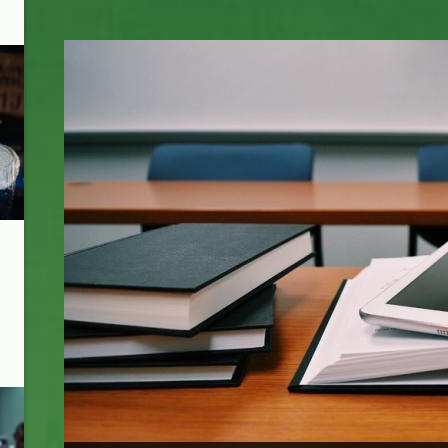
school_classroom3_kiss_pexels.jpg