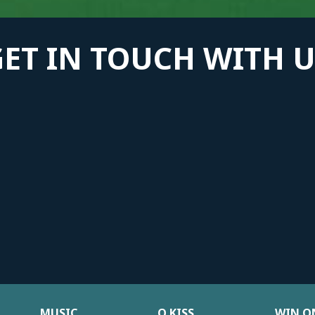
GET IN TOUCH WITH U
MUSIC
Ο KISS
WIN ON