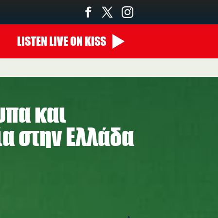
LISTEN
LIVE
ON KISS
υπα και
α στην Ελλάδα