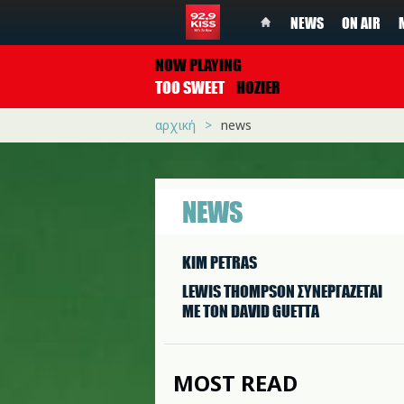
NEWS
ON AIR
NOW PLAYING
TOO SWEET
HOZIER
αρχική
news
NEWS
KIM PETRAS
LEWIS THOMPSON ΣΥΝΕΡΓAΖΕΤΑΙ
ΜΕ ΤΟΝ DAVID GUETTA
MOST READ