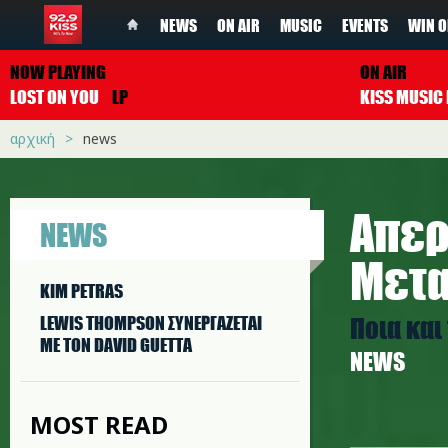
NEWS
ON AIR
MUSIC
EVENTS
WIN O
NOW PLAYING
ON AIR
LOST ON YOU
LP
αρχική
news
Απερ
NEWS
Μετ
KIM PETRAS
Ποια και
LEWIS THOMPSON ΣΥΝΕΡΓAΖΕΤΑΙ
ΜΕ ΤΟΝ DAVID GUETTA
NEWS
MOST READ
athens2_