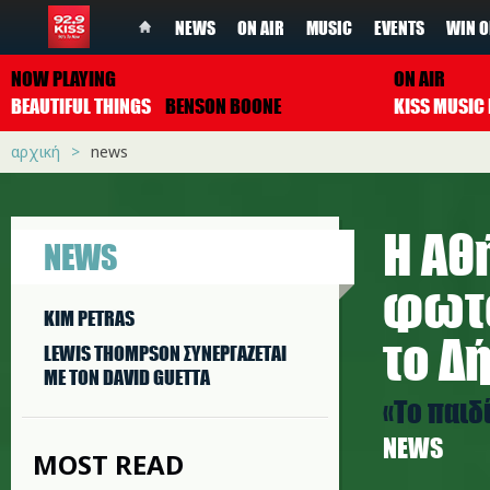
NEWS
ON AIR
MUSIC
EVENTS
WIN O
NOW PLAYING
ON AIR
BEAUTIFUL THINGS
BENSON BOONE
αρχική
news
Η Αθ
NEWS
φωτο
KIM PETRAS
το Δ
LEWIS THOMPSON ΣΥΝΕΡΓAΖΕΤΑΙ
ΜΕ ΤΟΝ DAVID GUETTA
«Το παιδ
NEWS
MOST READ