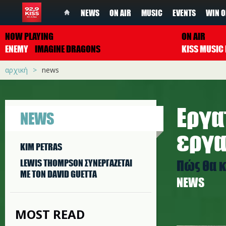
NEWS
ON AIR
MUSIC
EVENTS
WIN O
NOW PLAYING
ON AIR
ENEMY
IMAGINE DRAGONS
αρχική
news
Εργα
NEWS
εργα
KIM PETRAS
Πώς θα 
LEWIS THOMPSON ΣΥΝΕΡΓAΖΕΤΑΙ
ΜΕ ΤΟΝ DAVID GUETTA
NEWS
MOST READ
bus_lorid