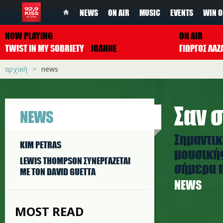
NEWS
ON AIR
MUSIC
EVENTS
WIN O
NOW PLAYING
ON AIR
TWIST IN MY SOBRIETY
JOANNE
ΓΙΩΡΓΟΣ ΛΑΖ
αρχική
news
Σαν σ
NEWS
Σημαντικ
KIM PETRAS
μουσικής
LEWIS THOMPSON ΣΥΝΕΡΓAΖΕΤΑΙ
σήμερα π
ΜΕ ΤΟΝ DAVID GUETTA
NEWS
MOST READ