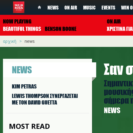
NEWS
ON AIR
MUSIC
EVENTS
WIN O
NOW PLAYING
ON AIR
BEAUTIFUL THINGS
BENSON BOONE
ΧΡΙΣΤΙΝΑ Γ
αρχική
news
Σαν σ
NEWS
Σημαντικ
KIM PETRAS
μουσικής
LEWIS THOMPSON ΣΥΝΕΡΓAΖΕΤΑΙ
σήμερα π
ΜΕ ΤΟΝ DAVID GUETTA
NEWS
MOST READ