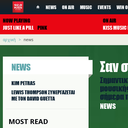
NEWS
ON AIR
MUSIC
EVENTS
WIN O
NOW PLAYING
ON AIR
JUST LIKE A PILL
PINK
αρχική
news
Σαν σ
NEWS
Σημαντικ
KIM PETRAS
μουσικής
LEWIS THOMPSON ΣΥΝΕΡΓAΖΕΤΑΙ
σήμερα π
ΜΕ ΤΟΝ DAVID GUETTA
NEWS
MOST READ